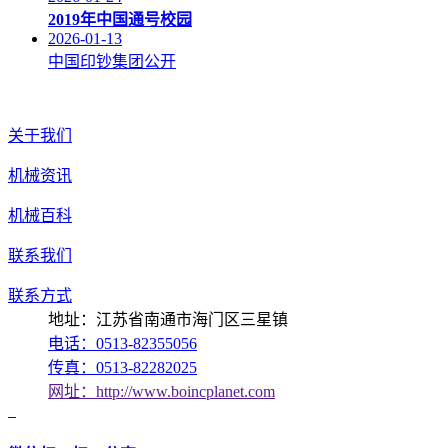
2019年中国通号校园
2026-01-13
中国印钞集团公开
关于我们
机械资讯
机械百科
联系我们
联系方式
地址：江苏省南通市海门区三星镇
电话：0513-82355056
传真：0513-82282025
网址：http://www.boincplanet.com