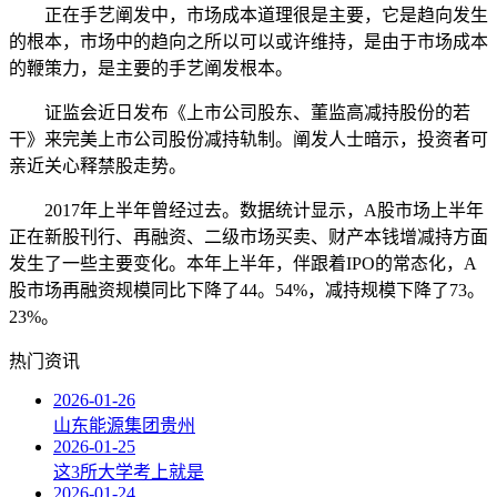
正在手艺阐发中，市场成本道理很是主要，它是趋向发生
的根本，市场中的趋向之所以可以或许维持，是由于市场成本
的鞭策力，是主要的手艺阐发根本。
证监会近日发布《上市公司股东、董监高减持股份的若
干》来完美上市公司股份减持轨制。阐发人士暗示，投资者可
亲近关心释禁股走势。
2017年上半年曾经过去。数据统计显示，A股市场上半年
正在新股刊行、再融资、二级市场买卖、财产本钱增减持方面
发生了一些主要变化。本年上半年，伴跟着IPO的常态化，A
股市场再融资规模同比下降了44。54%，减持规模下降了73。
23%。
热门资讯
2026-01-26
山东能源集团贵州
2026-01-25
这3所大学考上就是
2026-01-24