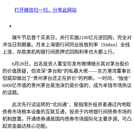
打开微信扫一扫，分享此网站
端午节后首个买卖日，央行实施2100亿元逆回购，完全对
冲当日到期量。月末上海银行间同业拆放利率（Shibor）全线
上涨，存款类机构银行间质押式回购利率也大都上行。
6月28日，出名投资人董宝珍发布微博暗示其对茅台股价
的价值质疑，但资深“茅台粉”的私募大佬——东方港湾董事长
但斌却做出了“贵州茅台还正在折价”的判断。一时间，“独坐”
6000亿市值的贵州茅台是泡沫仍是价值的，成为本钱市场热议
的话题。
此次先行试运转的“北向通”，是指境外投资者通过内地取
债券市场根本设备的互联互通，投资于内地银行间债券市场的
机制放置。开通债券通是国内债券市场国际化主要步调，可凸
起资金曲达核心功能。