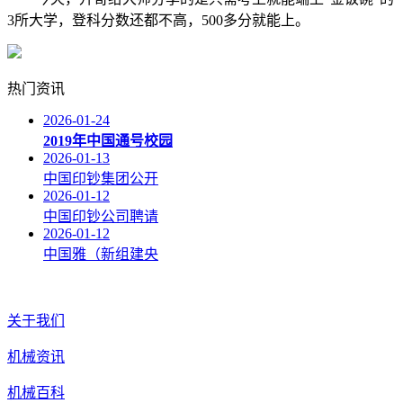
3所大学，登科分数还都不高，500多分就能上。
热门资讯
2026-01-24
2019年中国通号校园
2026-01-13
中国印钞集团公开
2026-01-12
中国印钞公司聘请
2026-01-12
中国雅（新组建央
关于我们
机械资讯
机械百科