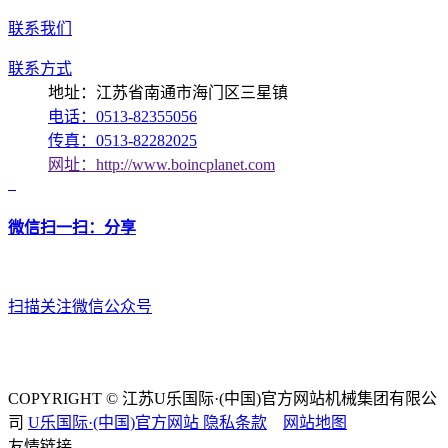
联系我们
联系方式
地址：江苏省南通市海门区三星镇
电话：0513-82355056
传真：0513-82282025
网址：http://www.boincplanet.com
微信扫一扫：分享
扫描关注微信公众号
COPYRIGHT © 江苏U乐国际·(中国)官方网站机械集团有限公
司
U乐国际·(中国)官方网站
隐私条款
网站地图
友情链接