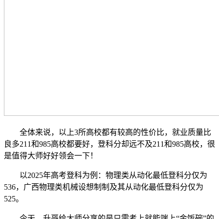
全体来说，以上3所高校都有较高的性价比，就业质量比
良多211和985高校都要好，登科分却远不及211和985高校，很
是值得大师好好领会一下！
以2025年高考登科为例：物理类从动化最低登科分仅为
536，广西物理类机械设想制制及其从动化最低登科分仅为
525。
今天，升哥给大师分享的是只需考上就能端上“金饭碗”的