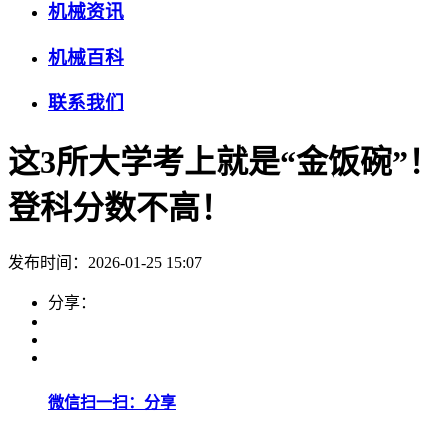
机械资讯
机械百科
联系我们
这3所大学考上就是“金饭碗”！
登科分数不高！
发布时间：2026-01-25 15:07
分享：
微信扫一扫：分享