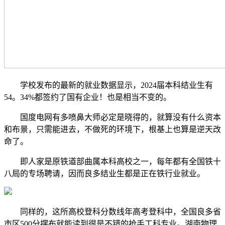
学校发布的最新的就业数据显示，2024届本科结业生有
54。34%都签约了国有企业！也是相当不变的。
国度电网有多喷鼻大师必定是晓得的，就算没有什么资本
和布景，只需能进去，不做死的环境下，根基上也算是逆天改
命了。
即人家是原铁道部曲属本科高校之一，每年都有全国铁十
八局的专场聘请，因而良多结业生都是正在铁行业就业。
同样的，这所高校登科分数线年高考登科中，全国良多省
市区500分摆布就能读到很是不错的抢手工科专业。湖南物理