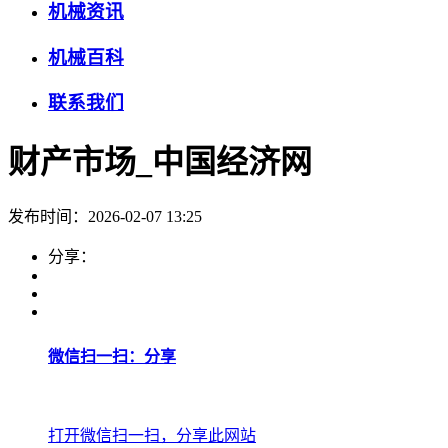
机械资讯
机械百科
联系我们
财产市场_中国经济网
发布时间：2026-02-07 13:25
分享：
微信扫一扫：分享
打开微信扫一扫，分享此网站